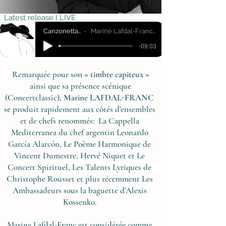
Latest release
I
LIVE
Canzonetta Spirituale
Marine Lafdal-Franc _ Tarquinio Merula
-09:03
Remarquée pour son
« timbre capiteux »
ainsi que sa présence scénique
(Concertclassic),
Marine LAFDAL-FRANC
se produit rapidement aux côtés d’ensembles
et de chefs renommés: La Cappella
Mediterranea du chef argentin Leonardo
García Alarcón, Le Poème Harmonique de
Vincent Dumestre, Hervé Niquet et Le
Concert Spirituel, Les Talents Lyriques de
Christophe Rousset et plus récemment Les
Ambassadeurs sous la baguette d’Alexis
Kossenko.
Marine Lafdal-Franc est considérée comme